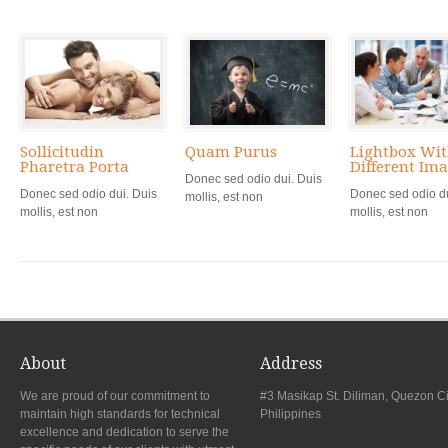
Sollicitudin
Quam Purus
Lightbox Wi
Pharetra Porta
Different Im
Donec sed odio dui. Duis
Donec sed odio dui. Duis
Donec sed odio du
mollis, est non
mollis, est non
mollis, est non
About
Address
We are proud of our commitment to
#3 Masikap St. Diliman, Quezon Ci
maintain high standards for technical
Philippines
excellence and dedication to serve the