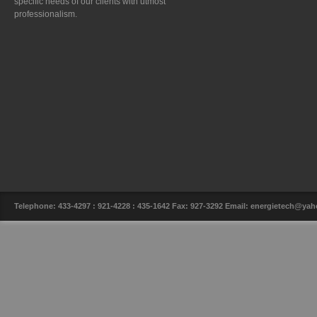
specific needs of our clients with utmost
professionalism.
Telephone: 433-4297 : 921-4228 : 435-1642 Fax: 927-3292 Email: energietech@y