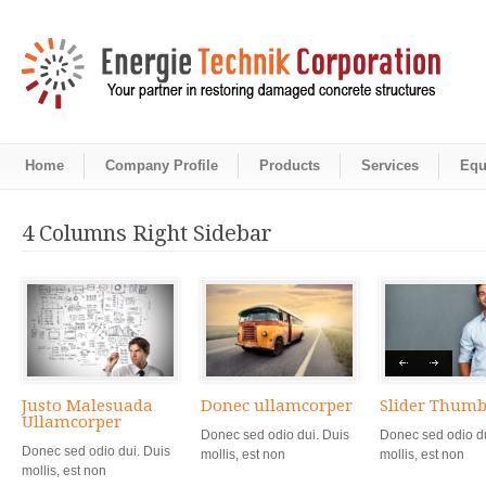
Home
Company Profile
Products
Services
Equ
4 Columns Right Sidebar
Justo Malesuada
Donec ullamcorper
Slider Thumb
Ullamcorper
Donec sed odio dui. Duis
Donec sed odio du
Donec sed odio dui. Duis
mollis, est non
mollis, est non
mollis, est non